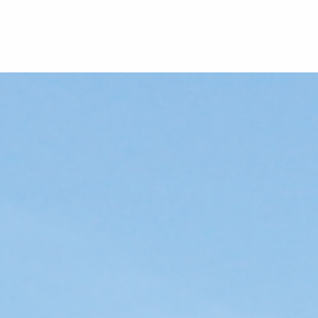
コ
ン
テ
ン
ツ
本
文
へ
ス
キ
ッ
プ